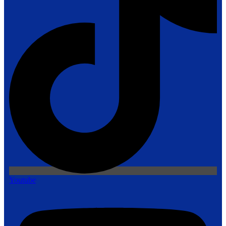
Youtube