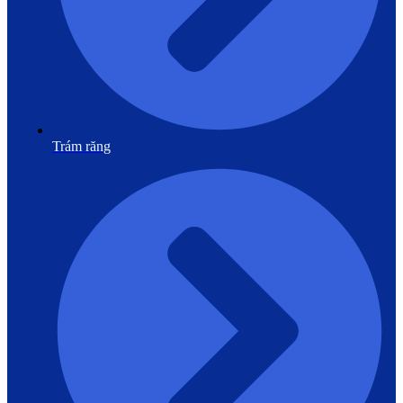
Trám răng