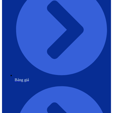
Bảng giá