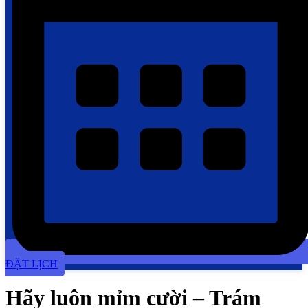
ĐẶT LỊCH
Hãy luôn mỉm cười – Trám