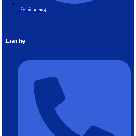
Tẩy trắng răng
Liên hệ