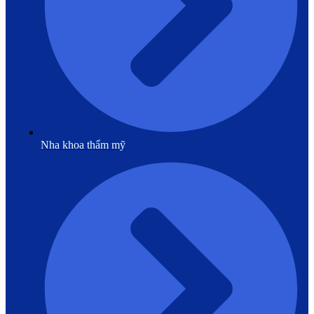
Nha khoa thẩm mỹ