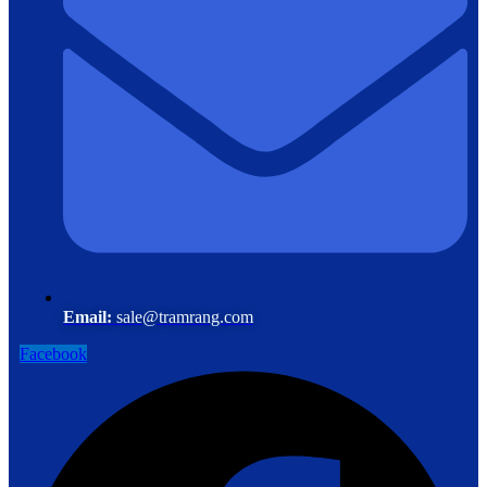
Email:
sale@tramrang.com
Facebook