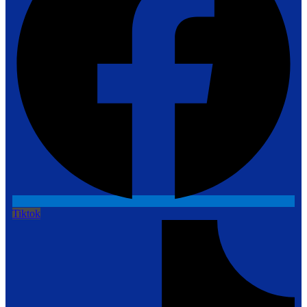
Tiktok