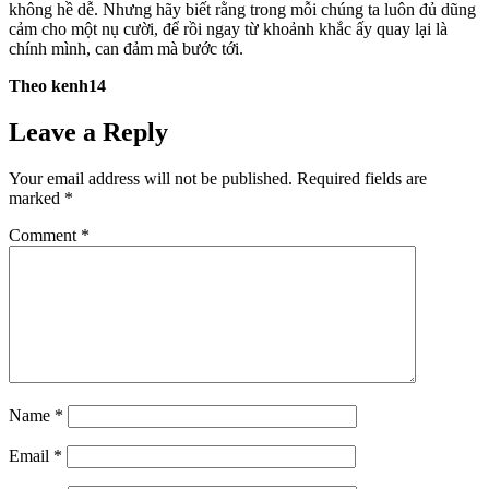
không hề dễ. Nhưng hãy biết rằng trong mỗi chúng ta luôn đủ dũng
cảm cho một nụ cười, để rồi ngay từ khoảnh khắc ấy quay lại là
chính mình, can đảm mà bước tới.
Theo kenh14
Leave a Reply
Your email address will not be published.
Required fields are
marked
*
Comment
*
Name
*
Email
*