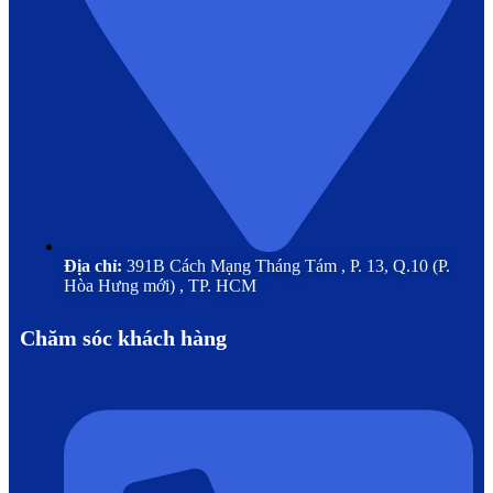
Địa chỉ:
391B Cách Mạng Tháng Tám , P. 13, Q.10 (P.
Hòa Hưng mới) , TP. HCM
Chăm sóc khách hàng