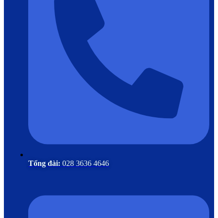
Tổng đài:
028 3636 4646