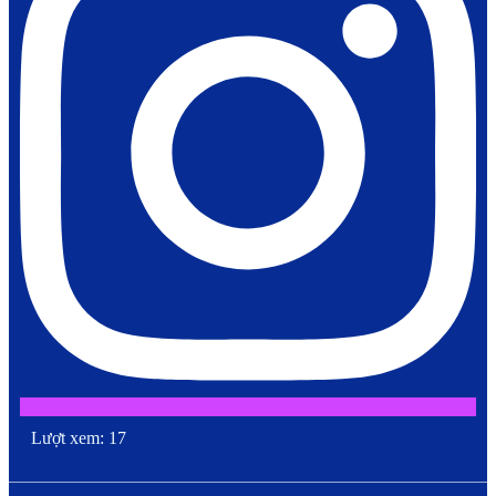
Lượt xem:
17