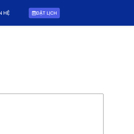
N HỆ
ĐẶT LỊCH