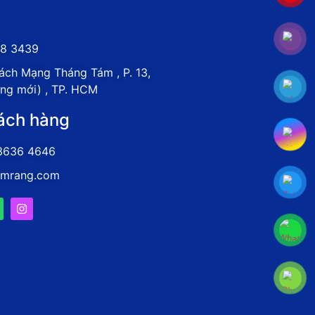
8 3439
ch Mạng Tháng Tám , P. 13,
ưng mới) , TP. HCM
ách hàng
3636 4646
amrang.com