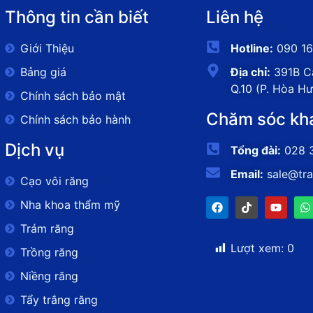
Thông tin cần biết
Liên hệ
Giới Thiệu
Hotline:
090 16
Bảng giá
Địa chỉ:
391B Cá
Q.10 (P. Hòa H
Chính sách bảo mật
Chăm sóc kh
Chính sách bảo hành
Dịch vụ
Tổng đài:
028 
Email:
sale@tr
Cạo vôi răng
Nha khoa thẩm mỹ
Trám răng
Lượt xem:
0
Trồng răng
Niềng răng
Tẩy trắng răng