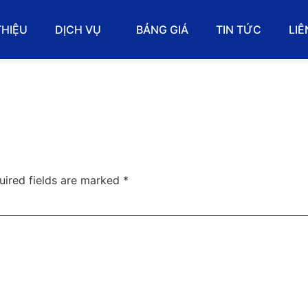
THIỆU
DỊCH VỤ
BẢNG GIÁ
TIN TỨC
LIÊ
uired fields are marked
*