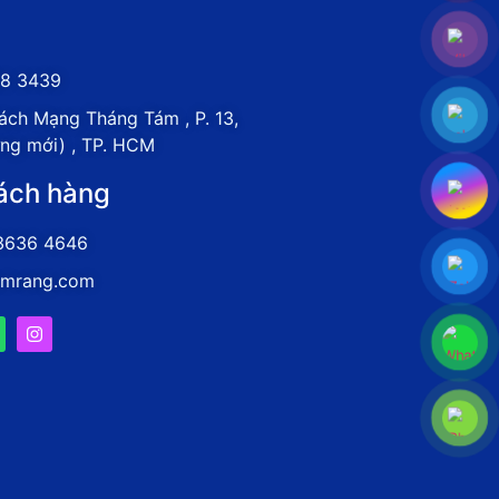
8 3439
ch Mạng Tháng Tám , P. 13,
ưng mới) , TP. HCM
ách hàng
3636 4646
amrang.com