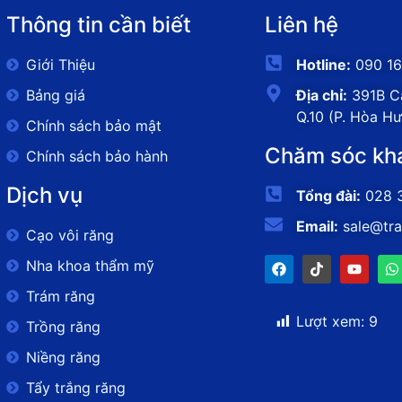
Thông tin cần biết
Liên hệ
Giới Thiệu
Hotline:
090 16
Bảng giá
Địa chỉ:
391B Cá
Q.10 (P. Hòa H
Chính sách bảo mật
Chăm sóc kh
Chính sách bảo hành
Dịch vụ
Tổng đài:
028 
Email:
sale@tr
Cạo vôi răng
Nha khoa thẩm mỹ
Trám răng
Lượt xem:
9
Trồng răng
Niềng răng
Tẩy trắng răng