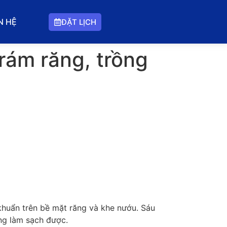
N HỆ
ĐẶT LỊCH
rám răng, trồng
khuẩn trên bề mặt răng và khe nướu. Sáu
ông làm sạch được.