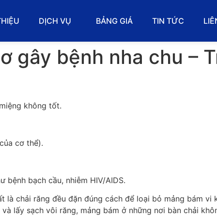
THIỆU
DỊCH VỤ
BẢNG GIÁ
TIN TỨC
LIÊ
ơ gây bệnh nha chu – T
miệng không tốt.
của cơ thể).
hư bệnh bạch cầu, nhiễm HIV/AIDS.
t là chải răng đều đặn đúng cách để loại bỏ mảng bám vi 
kỳ và lấy sạch vôi răng, mảng bám ở những nơi bàn chải kh